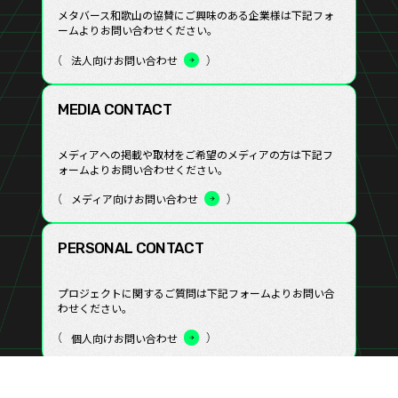
メタバース和歌山の協賛にご興味のある企業様は下記フォ
ームよりお問い合わせください。
法人向けお問い合わせ
M
E
D
I
A
C
O
N
T
A
C
T
メディアへの掲載や取材をご希望のメディアの方は下記フ
ォームよりお問い合わせください。
メディア向けお問い合わせ
P
E
R
S
O
N
A
L
C
O
N
T
A
C
T
プロジェクトに関するご質問は下記フォームよりお問い合
わせください。
個人向けお問い合わせ
Copyright