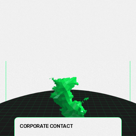
C
O
R
P
O
R
A
T
E
C
O
N
T
A
C
T